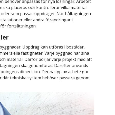
nen behöver anpassas för nya lösningar. Arbetet
 ska placeras och kontrollerar vilka material
etoder som passar uppdraget. När håltagningen
stallationer eller andra förändringar i
för fortsättningen.
ler
 byggnader. Uppdrag kan utföras i bostäder,
mmersiella fastigheter. Varje byggnad har sina
h material. Därför börjar varje projekt med att
åltagningen ska genomföras. Därefter används
ppningens dimension. Denna typ av arbete gör
ader där tekniska system behöver passera genom