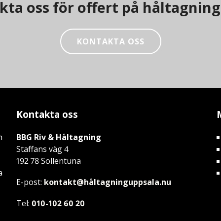
ta oss för offert på håltagning 
KONTAKTA OSS
Kontakta oss
h
BBG Riv & Håltagning
Staffans väg 4
192 78 Sollentuna
a
E-post:
kontakt@håltagninguppsala.nu
Tel:
010-102 60 20