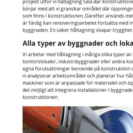
projekt utför vi håltagning Sala där konstruktio
börjar med att vi granskar området där öppningen
som finns i konstruktionen. Därefter används m
är färdig kan renoveringsarbetet fortsätta med in
byggnaden. En säker håltagning skapar trygghet 
Alla typer av byggnader och loka
Vi arbetar med håltagning i många olika typer av
kontorslokaler, industribyggnader eller andra ko
egna förutsättningar beroende på konstruktion oc
vi analyserar arbetsområdet och planerar hur h
maskiner som är anpassade för materialet och ö
det möjligt att integrera installationer i byggn
konstruktionen.