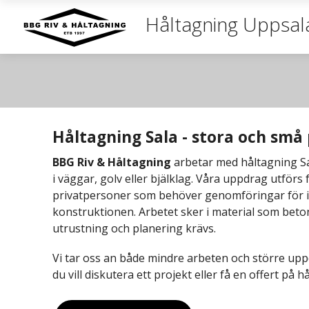
Håltagning Uppsal
Håltagning Sala - stora och små 
BBG Riv & Håltagning
arbetar med håltagning S
i väggar, golv eller bjälklag. Våra uppdrag utför
privatpersoner som behöver genomföringar för ins
konstruktionen. Arbetet sker i material som beto
utrustning och planering krävs.
Vi tar oss an både mindre arbeten och större up
du vill diskutera ett projekt eller få en offert på h